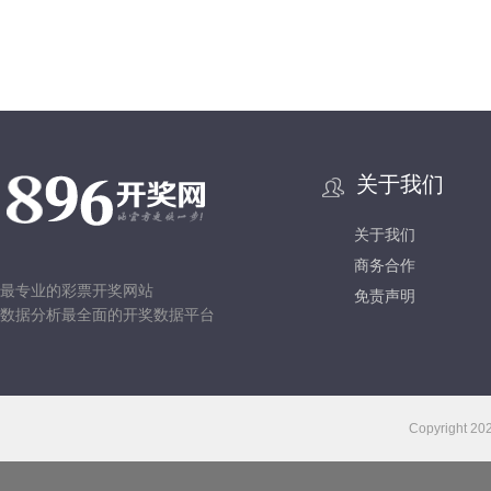
关于我们
关于我们
商务合作
最专业的彩票开奖网站
免责声明
数据分析最全面的开奖数据平台
Copyright
20